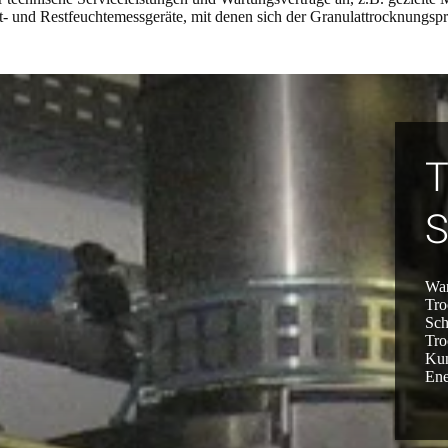
 und Restfeuchtemessgeräte, mit denen sich der Granulattrocknungsproz
T
S
War
Tro
Sch
Tro
Kun
Ene