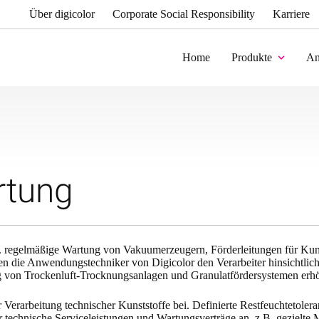
Über digicolor
Corporate Social Responsibility
Karriere
Home
Produkte
An
rtung
.B. regelmäßige Wartung von Vakuumerzeugern, Förderleitungen für Ku
eraten die Anwendungstechniker von Digicolor den Verarbeiter hinsich
von Trockenluft-Trocknungsanlagen und Granulatfördersystemen erhöht 
Verarbeitung technischer Kunststoffe bei. Definierte Restfeuchtetolera
lor technische Serviceleistungen und Wartungsverträge an, z.B. geziel