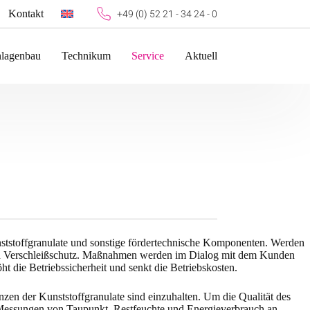
Kontakt
+49 (0) 52 21 - 34 24 - 0
lagenbau
Technikum
Service
Aktuell
nststoffgranulate und sonstige fördertechnische Komponenten. Werden
tlich Verschleißschutz. Maßnahmen werden im Dialog mit dem Kunden
die Betriebssicherheit und senkt die Betriebskosten.
nzen der Kunststoffgranulate sind einzuhalten. Um die Qualität des
te Messungen von Taupunkt, Restfeuchte und Energieverbrauch an