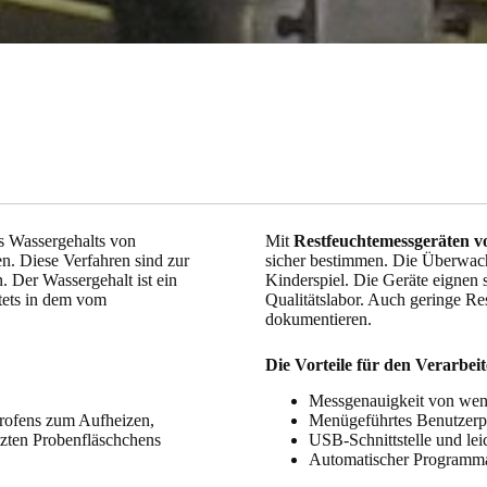
s Wassergehalts von
Mit
Restfeuchtemessgeräten v
en. Diese Verfahren sind zur
sicher bestimmen. Die Überwach
 Der Wassergehalt ist ein
Kinderspiel. Die Geräte eignen 
stets in dem vom
Qualitätslabor. Auch geringe Re
dokumentieren.
Die Vorteile für den Verarbeit
Messgenauigkeit von we
rofens zum Aufheizen,
Menügeführtes Benutzer
zten Probenfläschchens
USB-Schnittstelle und lei
Automatischer Programma