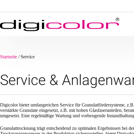
Zum
Inhalt
springen
Startseite
/
Service
Service & Anlagenwa
Digicolor bietet umfangreichen Service für Granulatfördersysteme, z
verstärkte Granulate eingesetzt, z.B. mit hohen Glasfaseranteilen, b
umgesetzt. Eine regelmäßige Wartung und vorbeugende Instandhaltung 
Granulattrocknung trägt entscheidend zu optimalen Ergebnissen bei der 
Trocknungsprozesses in der Produktion sicherzustellen, bietet Digico