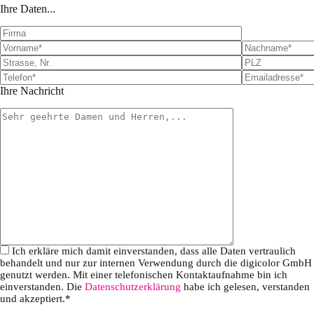
i
i
Ihre Daten...
t
t
t
t
e
e
l
l
a
a
s
s
s
s
Ihre Nachricht
e
e
d
d
i
i
e
e
s
s
e
e
s
s
F
F
e
e
l
l
d
d
l
l
e
e
Ich erkläre mich damit einverstanden, dass alle Daten vertraulich
e
e
behandelt und nur zur internen Verwendung durch die digicolor GmbH
r
r
genutzt werden. Mit einer telefonischen Kontaktaufnahme bin ich
.
.
einverstanden. Die
Datenschutzerklärung
habe ich gelesen, verstanden
und akzeptiert.*