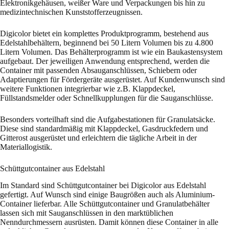
Elektronikgehäusen, weißer Ware und Verpackungen bis hin zu
medizintechnischen Kunststofferzeugnissen.
Digicolor bietet ein komplettes Produktprogramm, bestehend aus
Edelstahlbehältern, beginnend bei 50 Litern Volumen bis zu 4.800
Litern Volumen. Das Behälterprogramm ist wie ein Baukastensystem
aufgebaut. Der jeweiligen Anwendung entsprechend, werden die
Container mit passenden Absauganschlüssen, Schiebern oder
Adaptierungen für Fördergeräte ausgerüstet. Auf Kundenwunsch sind
weitere Funktionen integrierbar wie z.B. Klappdeckel,
Füllstandsmelder oder Schnellkupplungen für die Sauganschlüsse.
Besonders vorteilhaft sind die Aufgabestationen für Granulatsäcke.
Diese sind standardmäßig mit Klappdeckel, Gasdruckfedern und
Gitterost ausgerüstet und erleichtern die tägliche Arbeit in der
Materiallogistik.
Schüttgutcontainer aus Edelstahl
Im Standard sind Schüttgutcontainer bei Digicolor aus Edelstahl
gefertigt. Auf Wunsch sind einige Baugrößen auch als Aluminium-
Container lieferbar. Alle Schüttgutcontainer und Granulatbehälter
lassen sich mit Sauganschlüssen in den marktüblichen
Nenndurchmessern ausrüsten. Damit können diese Container in alle