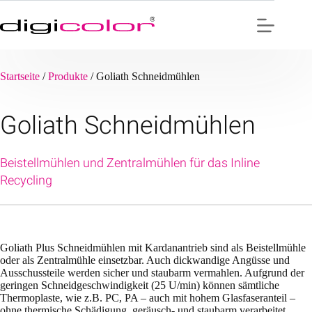
Zum
Inhalt
springen
Startseite
/
Produkte
/
Goliath Schneidmühlen
Goliath Schneidmühlen
Beistellmühlen und Zentralmühlen für das Inline
Recycling
Goliath Plus Schneidmühlen mit Kardanantrieb sind als Beistellmühle
oder als Zentralmühle einsetzbar. Auch dickwandige Angüsse und
Ausschussteile werden sicher und staubarm vermahlen. Aufgrund der
geringen Schneidgeschwindigkeit (25 U/min) können sämtliche
Thermoplaste, wie z.B. PC, PA – auch mit hohem Glasfaseranteil –
ohne thermische Schädigung, geräusch- und staubarm verarbeitet