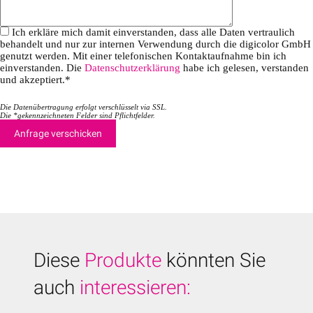
l
l
e
e
Ich erkläre mich damit einverstanden, dass alle Daten vertraulich
e
e
behandelt und nur zur internen Verwendung durch die digicolor GmbH
r
r
genutzt werden. Mit einer telefonischen Kontaktaufnahme bin ich
.
.
einverstanden. Die
Datenschutzerklärung
habe ich gelesen, verstanden
und akzeptiert.*
Die Datenübertragung erfolgt verschlüsselt via SSL.
Die *gekennzeichneten Felder sind Pflichtfelder.
Diese
Produkte
könnten Sie
auch
interessieren: