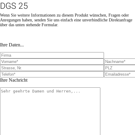
DGS 25
Wenn Sie weitere Informationen zu diesem Produkt wünschen, Fragen oder
Anregungen haben, senden Sie uns einfach eine unverbindliche Direktanfrage
über das unten stehende Formular.
B
B
i
i
Ihre Daten...
t
t
t
t
e
e
l
l
a
a
s
s
s
s
Ihre Nachricht
e
e
d
d
i
i
e
e
s
s
e
e
s
s
F
F
e
e
l
l
d
d