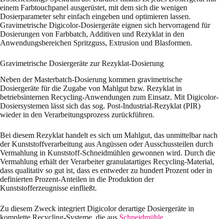
einem Farbtouchpanel ausgerüstet, mit dem sich die wenigen
Dosierparameter sehr einfach eingeben und optimieren lassen.
Gravimetrische Digicolor-Dosiergeräte eignen sich hervorragend für
Dosierungen von Farbbatch, Additiven und Rezyklat in den
Anwendungsbereichen Spritzguss, Extrusion und Blasformen.
Gravimetrische Dosiergeräte zur Rezyklat-Dosierung
Neben der Masterbatch-Dosierung kommen gravimetrische
Dosiergeräte für die Zugabe von Mahlgut bzw. Rezyklat in
betriebsinternen Recycling-Anwendungen zum Einsatz. Mit Digicolor-
Dosiersystemen lässt sich das sog. Post-Industrial-Rezyklat (PIR)
wieder in den Verarbeitungsprozess zurückführen.
Bei diesem Rezyklat handelt es sich um Mahlgut, das unmittelbar nach
der Kunststoffverarbeitung aus Angüssen oder Ausschussteilen durch
Vermahlung in Kunststoff-Schneidmühlen gewonnen wird. Durch die
Vermahlung erhält der Verarbeiter granulatartiges Recycling-Material,
dass qualitativ so gut ist, dass es entweder zu hundert Prozent oder in
definierten Prozent-Anteilen in die Produktion der
Kunststofferzeugnisse einfließt.
Zu diesem Zweck integriert Digicolor derartige Dosiergeräte in
komplette Recycling-Systeme, die aus
Schneidmühle
,