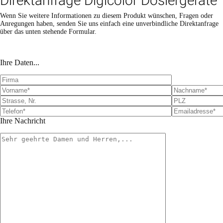
Direktanfrage Digicolor Dosiergeräte
Wenn Sie weitere Informationen zu diesem Produkt wünschen, Fragen oder
Anregungen haben, senden Sie uns einfach eine unverbindliche Direktanfrage
über das unten stehende Formular.
Bitte lasse dieses Feld leer.
Bitte lasse dieses Feld leer.
Ihre Daten...
Ihre Nachricht