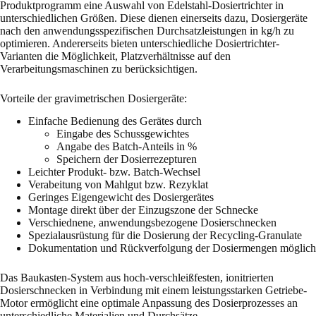
Produktprogramm eine Auswahl von Edelstahl-Dosiertrichter in
unterschiedlichen Größen. Diese dienen einerseits dazu, Dosiergeräte
nach den anwendungsspezifischen Durchsatzleistungen in kg/h zu
optimieren. Andererseits bieten unterschiedliche Dosiertrichter-
Varianten die Möglichkeit, Platzverhältnisse auf den
Verarbeitungsmaschinen zu berücksichtigen.
Vorteile der gravimetrischen Dosiergeräte:
Einfache Bedienung des Gerätes durch
Eingabe des Schussgewichtes
Angabe des Batch-Anteils in %
Speichern der Dosierrezepturen
Leichter Produkt- bzw. Batch-Wechsel
Verabeitung von Mahlgut bzw. Rezyklat
Geringes Eigengewicht des Dosiergerätes
Montage direkt über der Einzugszone der Schnecke
Verschiednene, anwendungsbezogene Dosierschnecken
Spezialausrüstung für die Dosierung der Recycling-Granulate
Dokumentation und Rückverfolgung der Dosiermengen möglich
Das Baukasten-System aus hoch-verschleißfesten, ionitrierten
Dosierschnecken in Verbindung mit einem leistungsstarken Getriebe-
Motor ermöglicht eine optimale Anpassung des Dosierprozesses an
unterschiedliche Materialien und Durchsätze.