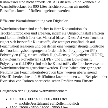
Kühlwasser sind nicht erfordelich. Aus diesem Grund können alle
Warmlufttrockner bis 800 Liter Trichtervolumen als mobile
Beistelltrockner auf Rollen angeboten werden.
Effiziente Warmlufttrocknung von Digicolor
Warmlufttrockner sind einfacher in ihrer Konstruktion als
Trockenlufttrockner und arbeiten, indem sie Umgebungsluft erhitzen
und kontinuierlich über das Material blasen. Diese Art von Trocknern
eignet sich besser für Kunststoffe, die weniger empfindlich auf
Feuchtigkeit reagieren und bei denen eine weniger strenge Kontrolle
der Trocknungsbedingungen erforderlich ist. Polypropylen (PP),
Polyethylen (PE), einschließlich High-Density Polyethylen (HDPE),
Low-Density Polyethylen (LDPE), und Linear Low-Density
Polyethylen (LLDPE) sind solche Kunststoffe, die üblicherweise mit
Warmlufttrocknern getrocknet werden. Diese haben eine geringere
Neigung zur Feuchtigkeitsabsorption bzw. weisen überwiegend
Oberflächenfeuchte auf. Heißlufttrockner kommen zum Beispiel in der
Extrusion von Rohren oder technischen Profilen zum Einsatz.
Baugrößen der Digicolor Warmlufttrockner:
100 / 200 / 300 / 400 / 600 / 800 Liter
mobile Ausführung auf Rollen möglich
1500 / 2000 / 2500 / 3000 / 3500 Liter