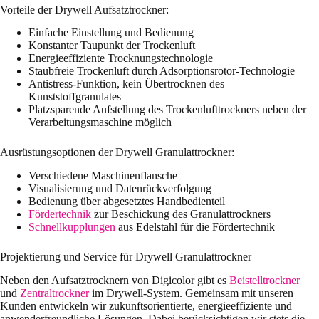
Vorteile der Drywell Aufsatztrockner:
Einfache Einstellung und Bedienung
Konstanter Taupunkt der Trockenluft
Energieeffiziente Trocknungstechnologie
Staubfreie Trockenluft durch Adsorptionsrotor-Technologie
Antistress-Funktion, kein Übertrocknen des
Kunststoffgranulates
Platzsparende Aufstellung des Trockenlufttrockners neben der
Verarbeitungsmaschine möglich
Ausrüstungsoptionen der Drywell Granulattrockner:
Verschiedene Maschinenflansche
Visualisierung und Datenrückverfolgung
Bedienung über abgesetztes Handbedienteil
Fördertechnik
zur Beschickung des Granulattrockners
Schnellkupplungen
aus Edelstahl für die Fördertechnik
Projektierung und Service für Drywell Granulattrockner
Neben den Aufsatztrocknern von Digicolor gibt es
Beistelltrockner
und
Zentraltrockner
im Drywell-System. Gemeinsam mit unseren
Kunden entwickeln wir zukunftsorientierte, energieeffiziente und
anwenderfreundliche Lösungen. Dabei berücksichtigen wir stets die