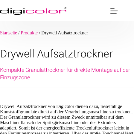
Zum
Inhalt
springen
Startseite
/
Produkte
/
Drywell Aufsatztrockner
Drywell Aufsatztrockner
Kompakte Granulattrockner für direkte Montage auf der
Einzugszone
Drywell Aufsatztrockner von Digicolor dienen dazu, rieselfähige
Kunststoffgranulate direkt auf der Verarbeitungsmaschine zu trocknen.
Der Granulattrockner wird zu diesem Zweck unmittelbar auf dem
Maschinenflansch der Spritzgießmaschine oder des Extruders
adaptiert. Somit ist der energieeffiziente Trockenlufttrockner leicht in
den Fertigungsprozess zu integrieren. Über das große Touchpanel lässt