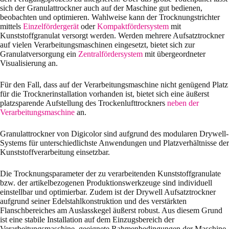
sich der Granulattrockner auch auf der Maschine gut bedienen,
beobachten und optimieren. Wahlweise kann der Trocknungstrichter
mittels
Einzelfördergerät
oder
Kompaktfördersystem
mit
Kunststoffgranulat versorgt werden. Werden mehrere Aufsatztrockner
auf vielen Verarbeitungsmaschinen eingesetzt, bietet sich zur
Granulatversorgung ein
Zentralfördersystem
mit übergeordneter
Visualisierung an.
Für den Fall, dass auf der Verarbeitungsmaschine nicht genügend Platz
für die Trocknerinstallation vorhanden ist, bietet sich eine äußerst
platzsparende Aufstellung des Trockenlufttrockners
neben der
Verarbeitungsmaschine
an.
Granulattrockner von Digicolor sind aufgrund des modularen Drywell-
Systems für unterschiedlichste Anwendungen und Platzverhältnisse der
Kunststoffverarbeitung einsetzbar.
Die Trocknungsparameter der zu verarbeitenden Kunststoffgranulate
bzw. der artikelbezogenen Produktionswerkzeuge sind individuell
einstellbar und optimierbar. Zudem ist der Drywell Aufsatztrockner
aufgrund seiner Edelstahlkonstruktion und des verstärkten
Flanschbereiches am Auslasskegel äußerst robust. Aus diesem Grund
ist eine stabile Installation auf dem Einzugsbereich der
Verarbeitungsmaschine, geeignete Rahmenbedingungen der Maschine