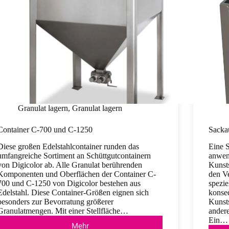
Granulat lagern
,
Granulat lagern
Container C-700 und C-1250
Sacka
Diese großen Edelstahlcontainer runden das
Eine S
umfangreiche Sortiment an Schüttgutcontainern
anwen
von Digicolor ab. Alle Granulat berührenden
Kunst
Komponenten und Oberflächen der Container C-
den Ve
700 und C-1250 von Digicolor bestehen aus
spezie
Edelstahl. Diese Container-Größen eignen sich
konseq
besonders zur Bevorratung größerer
Kunsts
Granulatmengen. Mit einer Stellfläche…
andere
Ein…
Mehr