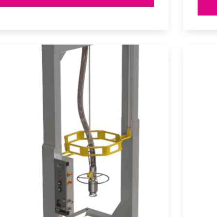
Container
C-
700
und
C-
1250