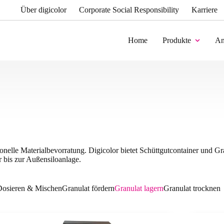
Über digicolor
Corporate Social Responsibility
Karriere
Home
Produkte
An
nelle Materialbevorratung. Digicolor bietet Schüttgutcontainer und Gra
 bis zur Außensiloanlage.
Dosieren & Mischen
Granulat fördern
Granulat lagern
Granulat trocknen