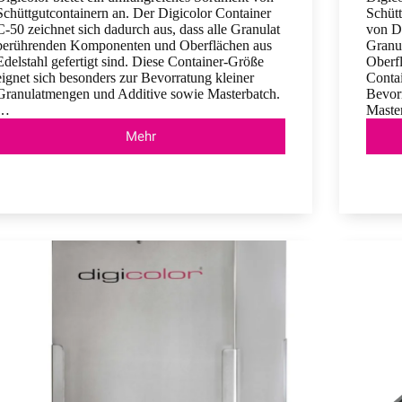
Schüttgutcontainern an. Der Digicolor Container
Schüt
C-50 zeichnet sich dadurch aus, dass alle Granulat
von Di
berührenden Komponenten und Oberflächen aus
Granu
Edelstahl gefertigt sind. Diese Container-Größe
Oberfl
eignet sich besonders zur Bevorratung kleiner
Contai
Granulatmengen und Additive sowie Masterbatch.
Bevor
…
Maste
Mehr
Container
C-
50