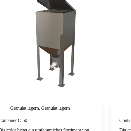
Granulat lagern
,
Granulat lagern
Container C-50
Conta
Digicolor bietet ein umfangreiches Sortiment von
Digico