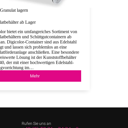
Granulat lagern
atbehälter ab Lager
lor bietet ein umfangreiches Sortiment von
atbehältern und Schüttgutcontainern ab
an. Digicolor-Container sind aus Edelstahl
igt und lassen sich problemlos an eine
atförderanlage anschließen. Eine besondere
eiswerte Lösung ist der Kunststoffbehälter
0, der mit einer hochwertigen Edelstahl-
gvorrichtung im…
Mehr
Granulatbehälter
ab
Lager
Rufen Sie uns an