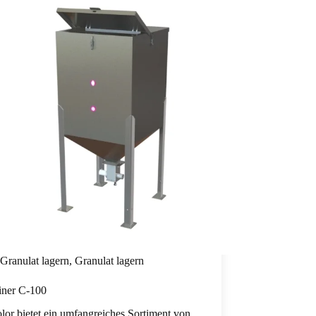
Granulat lagern
,
Granulat lagern
iner C-100
lor bietet ein umfangreiches Sortiment von