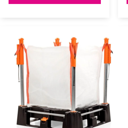
Container
C-
180
und
C-
300