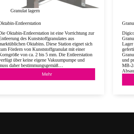
Granulat lagern
Oktabin-Entleerstation
Granul
Die Oktabin-Entleerstation ist eine Vorrichtung zur
Digico
Entleerung des Kunststoffgranulates aus
Granul
marktüblichen Oktabins. Diese Station eignet sich
Lager 
zum Fördern von Kunststoffgranulat mit einer
gefert
Korngröße von ca. 2 bis 5 mm. Die Entleerstation
Granul
verfügt über keine eigene Vakuumpumpe und
und pr
muss daher bestimmungsgemäß…
MB-24
Absau
Mehr
Oktabin-
Entleerstation