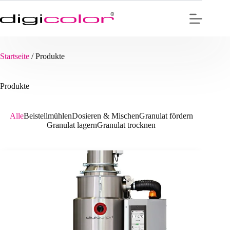
Zum
Inhalt
springen
Startseite
/
Produkte
Produkte
Alle
Beistellmühlen
Dosieren & Mischen
Granulat fördern
Granulat lagern
Granulat trocknen